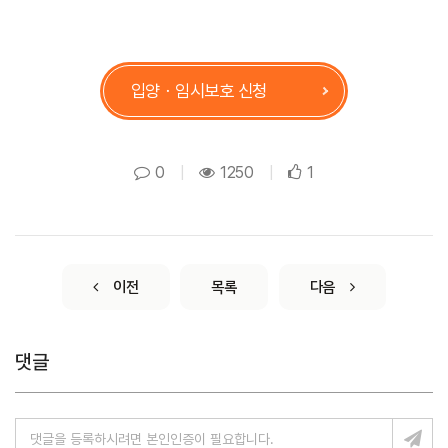
입양ㆍ임시보호 신청
0
|
1250
|
1
이전
목록
다음
댓글