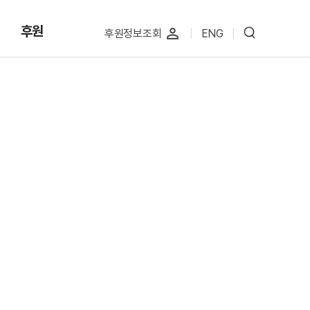
후원
perm_identity
후원정보조회
|
ENG
|