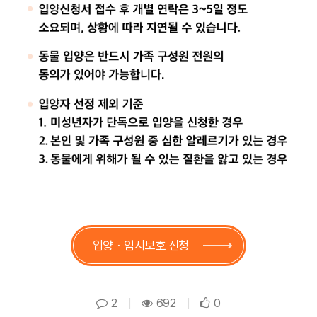
입양ㆍ임시보호 신청
2
|
692
|
0