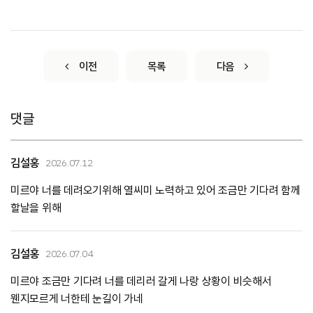
이전
목록
다음
댓글
김설홍
2026.07.12
미르야 너를 데려오기위해 열씨미 노력하고 있어 조금만 기다려 함께
할날을 위해
김설홍
2026.07.04
미르야 조금만 기다려 너를 데리러 갈게 나랑 상황이 비슷해서
웬지모르게 너한테 눈길이 가네