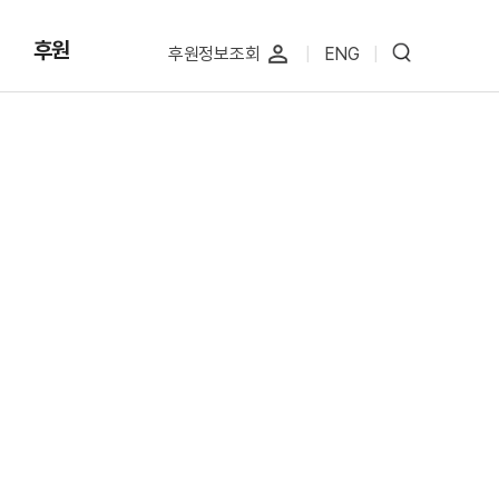
후원
perm_identity
후원정보조회
|
ENG
|