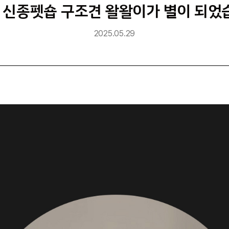
] 신종펫숍 구조견 왈왈이가 별이 되었
2025.05.29