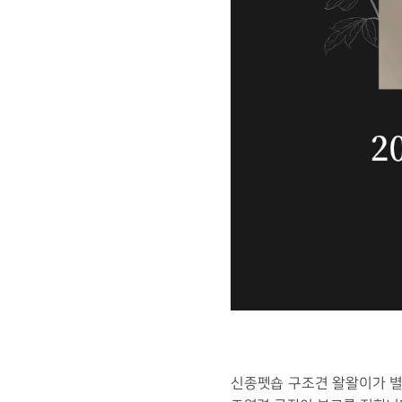
신종펫숍 구조견 왈왈이가 