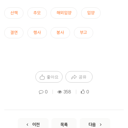
산책
추모
해외입양
입양
결연
행사
봉사
부고
좋아요
공유
0
|
358
|
0
이전
목록
다음