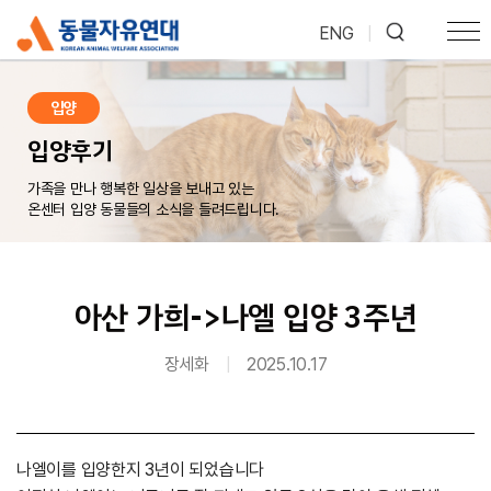
ENG
|
입양
입양후기
가족을 만나 행복한 일상을 보내고 있는
온센터 입양 동물들의 소식을 들려드립니다.
아산 가희->나엘 입양 3주년
장세화
|
2025.10.17
나엘이를 입양한지 3년이 되었습니다