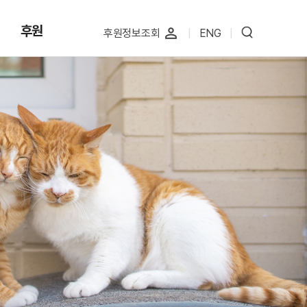
후원
perm_identity
후원정보조회
|
ENG
|