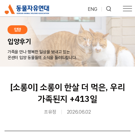
ENG
|
입양
입양후기
가족을 만나 행복한 일상을 보내고 있는
온센터 입양 동물들의 소식을 들려드립니다.
[소롱이] 소롱이 한살 더 먹은, 우리
가족된지 +413일
조유정
|
2026.06.02