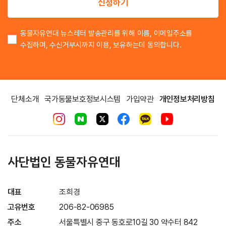
신청하기
동물자유연대 뉴스레터 발송관리를 위해 이름, 이메일주소를
수집하며, 수신거부시까지 이용, 보유하는데 동의합니다.
단체소개
국가동물보호정보시스템
가입약관
개인정보처리방침
사단법인 동물자유연대
대표
조희경
고유번호
206-82-06985
주소
서울특별시 중구 동호로10길 30 약수터 842