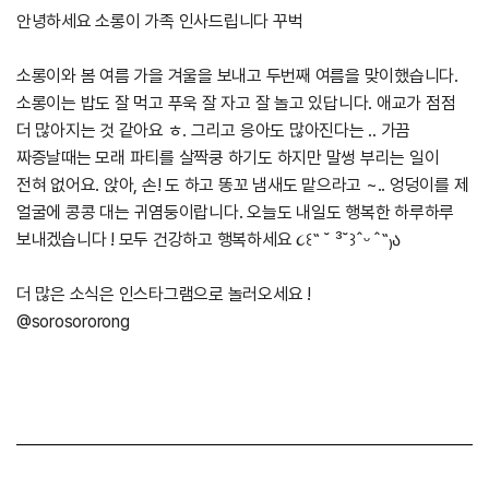
안녕하세요 소롱이 가족 인사드립니다 꾸벅
소롱이와 봄 여름 가을 겨울을 보내고 두번째 여름을 맞이했습니다.
소롱이는 밥도 잘 먹고 푸욱 잘 자고 잘 놀고 있답니다. 애교가 점점
더 많아지는 것 같아요 ㅎ. 그리고 응아도 많아진다는 .. 가끔
짜증날때는 모래 파티를 살짝쿵 하기도 하지만 말썽 부리는 일이
전혀 없어요. 앉아, 손! 도 하고 똥꼬 냄새도 맡으라고 ~.. 엉덩이를 제
얼굴에 콩콩 대는 귀염둥이랍니다. 오늘도 내일도 행복한 하루하루
보내겠습니다 ! 모두 건강하고 행복하세요 ૮꒰˶ ˘ ³˘꒱ˆᵕ ˆ˶₎ა
더 많은 소식은 인스타그램으로 놀러오세요 !
@sorosororong