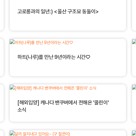
고로롱과의 일년:) <울산 구조묘 동둘이>
하트(나루)를 만난 9년이라는 시간♡
[해외입양] 캐나다 밴쿠버에서 전해온 '콜린이'
소식