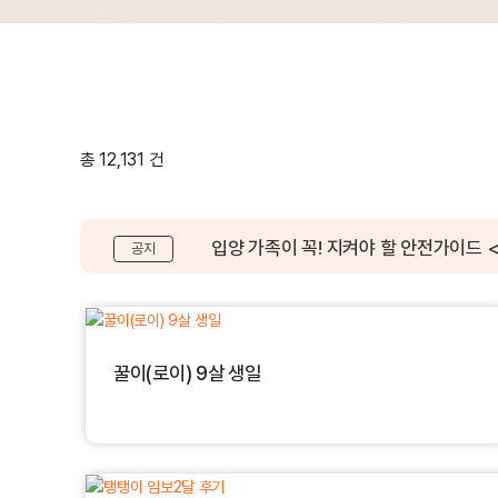
총 12,131 건
입양 가족이 꼭! 지켜야 할 안전가이드 
공지
꿀이(로이) 9살 생일