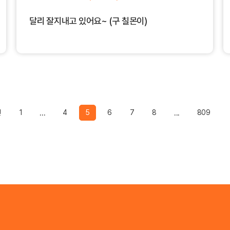
달리 잘지내고 있어요~ (구 칠몬이)
Previous
전
1
...
4
5
6
7
8
...
809