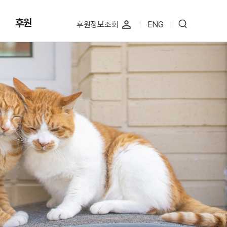
후원
perm_identity
후원정보조회
|
ENG
|