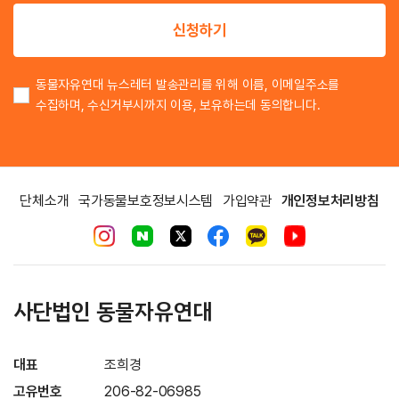
이
신청하기
동물자유연대 뉴스레터 발송관리를 위해 이름, 이메일주소를
수집하며, 수신거부시까지 이용, 보유하는데 동의합니다.
단체소개
국가동물보호정보시스템
가입약관
개인정보처리방침
사단법인 동물자유연대
대표
조희경
고유번호
206-82-06985