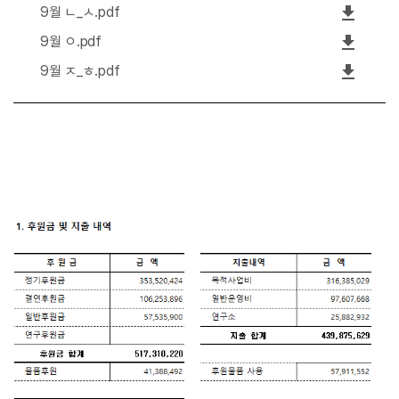
file_download
9월 ㄴ_ㅅ.pdf
file_download
9월 ㅇ.pdf
file_download
9월 ㅈ_ㅎ.pdf