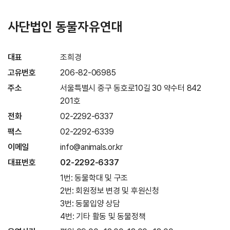
사단법인 동물자유연대
대표
조희경
고유번호
206-82-06985
주소
서울특별시 중구 동호로10길 30 약수터 842
201호
전화
02-2292-6337
팩스
02-2292-6339
이메일
info@animals.or.kr
대표번호
02-2292-6337
1번: 동물학대 및 구조
2번: 회원정보 변경 및 후원신청
3번: 동물입양 상담
4번: 기타 활동 및 동물정책