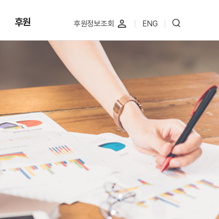
후원
perm_identity
후원정보조회
|
ENG
|