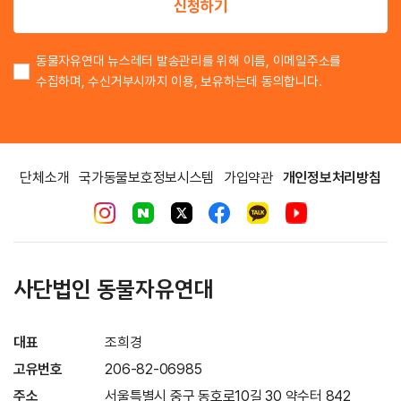
신청하기
동물자유연대 뉴스레터 발송관리를 위해 이름, 이메일주소를
수집하며, 수신거부시까지 이용, 보유하는데 동의합니다.
단체소개
국가동물보호정보시스템
가입약관
개인정보처리방침
사단법인 동물자유연대
대표
조희경
고유번호
206-82-06985
주소
서울특별시 중구 동호로10길 30 약수터 842