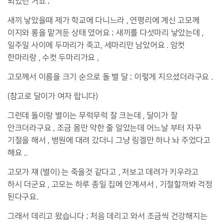
되었던 거죠 ;
새끼 낳았을때 제가 학교에 다니느라 , 연평리에 계신 고모께
이지와 롱을 맡겨둔 상태 였어요 ; 새끼를 다섯마리 낳았는데 ,
일주일 사이에 두마리가 죽고, 세마리만 남았어요 . 암컷
한마리랑 , 수컷 두마리가요 ,
고모께서 이름을 크기 순으로 돌 별 달 ; 이렇게 지으셨더라구요 .
(참고로 달이가 여자 랍니다)
그런데 돌이랑 별이는 무럭무럭 잘 크는데 , 달이가 잘
안크더라구요 , 조금 몸만 약한 줄 알았는데 어느날 부터 자꾸
기절을 해서 , 병원에 대려 갔더니 그냥 링겔만 하나 놔 주었다고
해요 ..
고모가 쟤 (별이) 는 죽을것 같다고 , 저보고 데려가 키우라고
하시 더군요 , 고모는 하루 종일 집에 안계셔서 , 기절할까봐 걱정
된다구요.
그래서 데리고 왔습니다 ; 처음 데리고 와서 조금씩 건강해지는