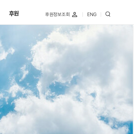
후원
perm_identity
후원정보조회
|
ENG
|