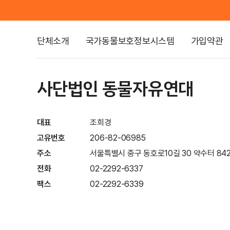
단체소개
국가동물보호정보시스템
가입약관
사단법인 동물자유연대
대표
조희경
고유번호
206-82-06985
주소
서울특별시 중구 동호로10길 30 약수터 842
전화
02-2292-6337
팩스
02-2292-6339
이메일
info@animals.or.kr