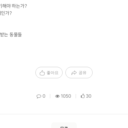
야기해야 하는가?
위인가?
대받는 동물들
좋아요
공유
0
|
1050
|
30