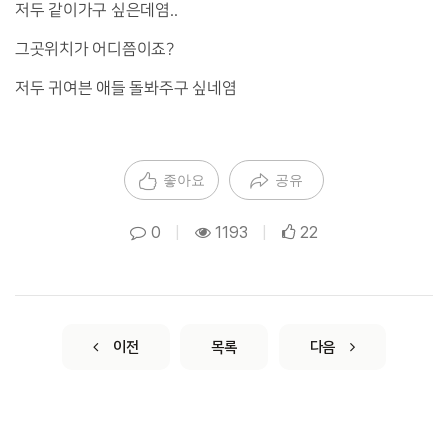
저두 같이가구 싶은데염..
그곳위치가 어디쯤이죠?
저두 귀여븐 애들 돌봐주구 싶네염
좋아요
공유
0
|
1193
|
22
이전
목록
다음