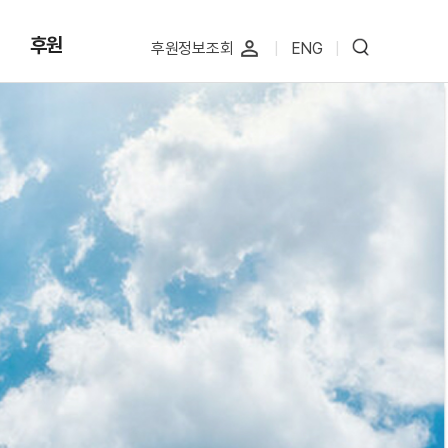
후원
perm_identity
후원정보조회
|
ENG
|