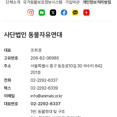
단체소개
국가동물보호정보시스템
가입약관
개인정보처리방침
사단법인 동물자유연대
대표
조희경
고유번호
206-82-06985
주소
서울특별시 중구 동호로10길 30 약수터 842
201호
전화
02-2292-6337
팩스
02-2292-6339
이메일
info@animals.or.kr
대표번호
02-2292-6337
1번: 동물학대 및 구조