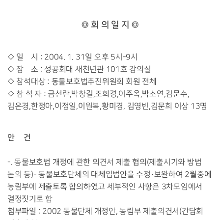
◎ 회 의 일 지 ◎
◇ 일 시 : 2004. 1. 31일 오후 5시-9시
◇ 장 소 : 성공회대 새천년관 101호 강의실
◇ 참석대상 : 동물보호법추진위원회 회원 전체
◇ 참 석 자 : 금선란,박창길,조희경,이주옥,박소연,김문수,
김은경,한정아,이정일,이원복,황미경, 김영빈,김문희 이상 13명
안 건
-. 동물보호법 개정에 관한 의견서 제출 협의(제출시기와 방법
논의 등)- 동물보호단체의 대체입법안을 수정·보완하여 2월중에
농림부에 제출토록 합의하였고 세부적인 사항은 3차모임에서
결정짓기로 함
첨부파일 : 2002 동물단체 개정안, 농림부 제출의견서(간담회