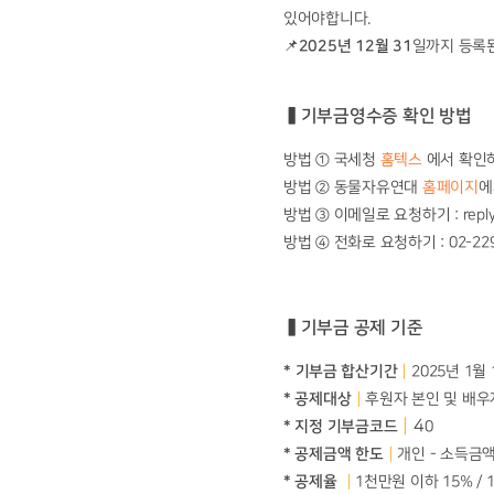
있어야합니다.
📌
2025년 12월 31
일까지 등록
▍기부금영수증 확인 방법
방법 ① 국세청
홈텍스
에서 확인하
방법 ② 동물자유연대
홈페이지
에
방법 ③ 이메일로 요청하기 : reply@
방법 ④ 전화로 요청하기 : 02-229
▍기부금 공제 기준
*
기부금 합산기간
┃
2025년 1월
* 공제대상
┃
후원자 본인 및 배우자
┃
4
* 지정 기부금코드
0
* 공제금액 한도
┃
개인 - 소득금액
* 공제율
┃
1
천만원 이하 15% /