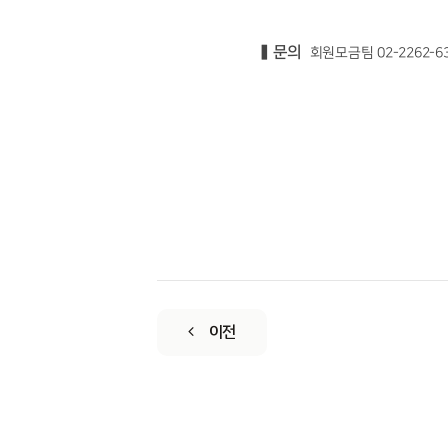
문의
▍
회원모금팀 02-2262-6337
이전