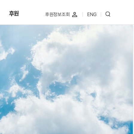
후원
perm_identity
후원정보조회
|
ENG
|