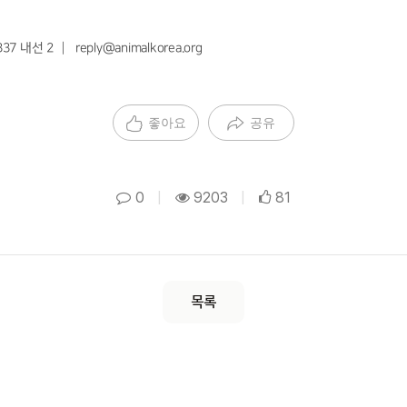
 내선 2 ┃ reply@animalkorea.org
좋아요
공유
0
|
9203
|
81
목록