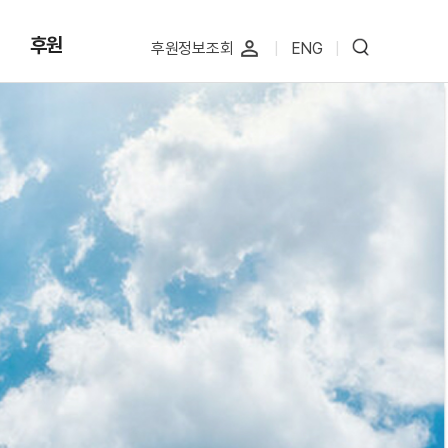
후원
perm_identity
후원정보조회
|
ENG
|