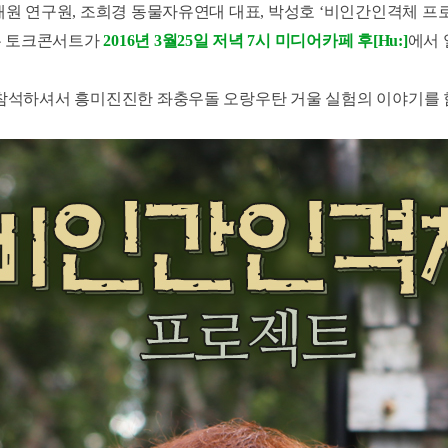
원 연구원,
조희경 동물자유연대 대표,
박성호 ‘비인간인격체 프
 토크콘서트가
2016년 3월25일 저녁 7시 미디어카페 후[Hu:]
에서 
참석하셔서 흥미진진한 좌충우돌 오랑우탄 거울 실험의 이야기를