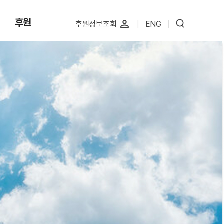
후원
perm_identity
후원정보조회
|
ENG
|