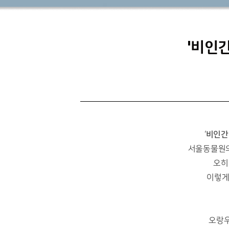
'비인
비인간
‘
서울동물원의
오히
이렇게
오랑우