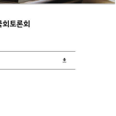
 국회토론회
file_download