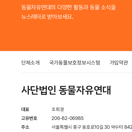
동물자유연대의 다양한 활동과 동물 소식을
뉴스레터로 받아보세요.
단체소개
국가동물보호정보시스템
가입약관
사단법인 동물자유연대
대표
조희경
고유번호
206-82-06985
주소
서울특별시 중구 동호로10길 30 약수터 842