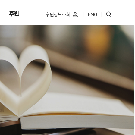
후원
perm_identity
후원정보조회
|
ENG
|