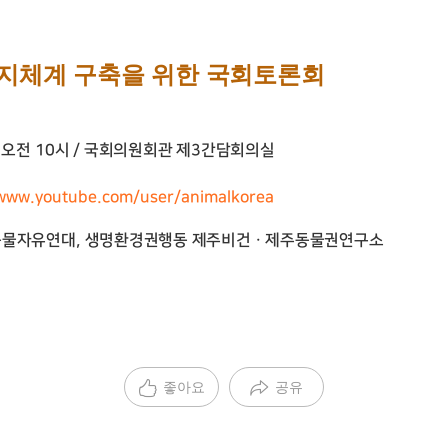
복지체계 구축을 위한 국회토론회
)
오전
10
시
/
국회의원회관 제
3
간담회의실
/www.youtube.com/user/animalkorea
동물자유연대
,
생명환경권행동 제주비건ㆍ제주동물권연구소
좋아요
공유