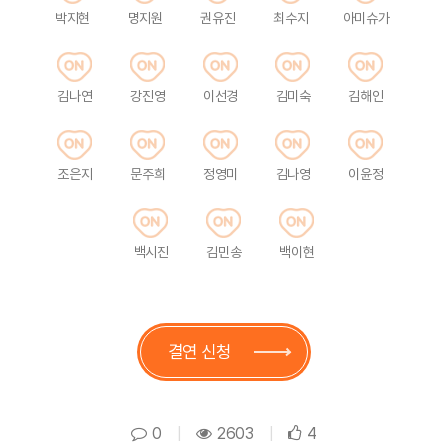
박지현
명지원
권유진
최수지
아미슈가
김나연
강진영
이선경
김미숙
김해인
조은지
문주희
정영미
김나영
이윤정
백시진
김민송
백이현
결연 신청
0
|
2603
|
4