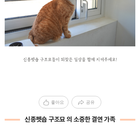
좋아요
공유
신종펫숍 구조묘 의 소중한 결연 가족