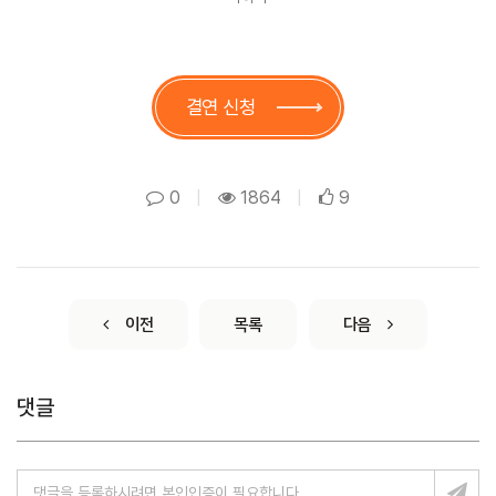
결연 신청
0
|
1864
|
9
이전
목록
다음
댓글