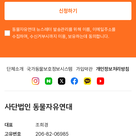
이
신청하기
동물자유연대 뉴스레터 발송관리를 위해 이름, 이메일주소를
수집하며, 수신거부시까지 이용, 보유하는데 동의합니다.
단체소개
국가동물보호정보시스템
가입약관
개인정보처리방침
사단법인 동물자유연대
대표
조희경
고유번호
206-82-06985