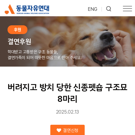
ENG
|
후원
결연후원
학대받고 고통받은 구조 동물들,
결연가족이 되어 따뜻한 마음으로 안아 주세요.
버려지고 방치 당한 신종펫숍 구조묘
8마리
2025.02.13
결연신청