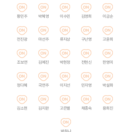
황민주
박혜영
이수민
김영희
이금순
전진광
마선주
류지상
구난영
고윤희
조보연
김예진
박현정
전현신
한영미
정다혜
국연주
이지선
민자영
박설화
김소현
김지완
고은별
채종숙
용희진
박하나