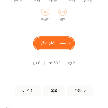
문시현
김진아
백지은
이선경
권유란
이진희
런허
결연 신청
0
|
502
|
2
이전
목록
다음