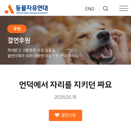
ENG
|
후원
결연후원
학대받고 고통받은 구조 동물들,
결연가족이 되어 따뜻한 마음으로 안아 주세요.
언덕에서 자리를 지키던 짜요
2026.05.15
결연신청