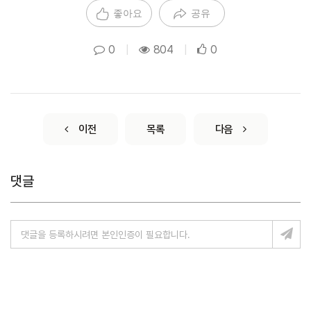
좋아요
공유
0
|
804
|
0
이전
목록
다음
댓글