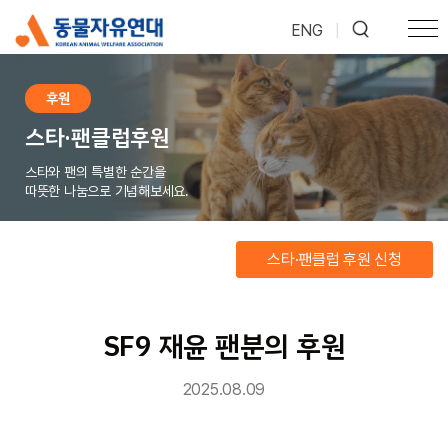
ENG
|
후원
스타·팬클럽후원
스타와 팬의 특별한 순간을
따뜻한 나눔으로 기념해보세요.
스타·팬클럽 후원 신청
SF9 재윤 팬분의 후원
2025.08.09