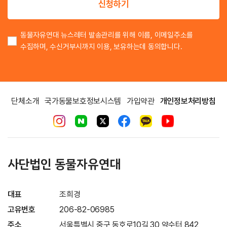
신청하기
동물자유연대 뉴스레터 발송관리를 위해 이름, 이메일주소를
수집하며, 수신거부시까지 이용, 보유하는데 동의합니다.
단체소개
국가동물보호정보시스템
가입약관
개인정보처리방침
사단법인 동물자유연대
대표
조희경
고유번호
206-82-06985
주소
서울특별시 중구 동호로10길 30 약수터 842