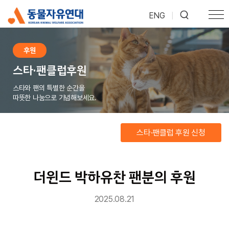
ENG
|
후원
스타·팬클럽후원
스타와 팬의 특별한 순간을
따뜻한 나눔으로 기념해보세요.
스타·팬클럽 후원 신청
더윈드 박하유찬 팬분의 후원
2025.08.21