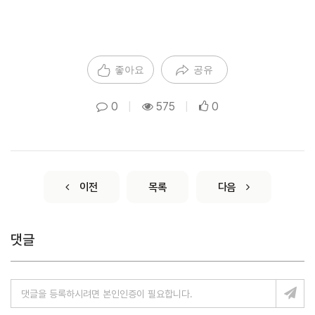
좋아요
공유
0
|
575
|
0
이전
목록
다음
댓글