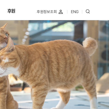
후원
perm_identity
후원정보조회
|
ENG
|