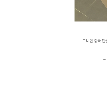
토니안 중국 팬
관