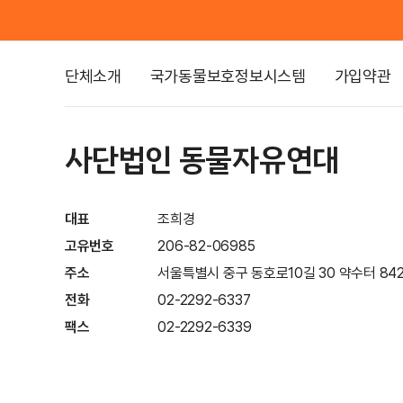
단체소개
국가동물보호정보시스템
가입약관
사단법인 동물자유연대
대표
조희경
고유번호
206-82-06985
주소
서울특별시 중구 동호로10길 30 약수터 842
전화
02-2292-6337
팩스
02-2292-6339
이메일
info@animals.or.kr