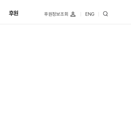
후원
perm_identity
후원정보조회
|
ENG
|