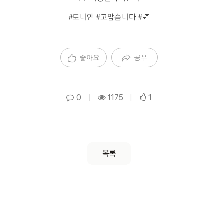
#토니안 #고맙습니다 #💕
좋아요
공유
0
|
1175
|
1
목록