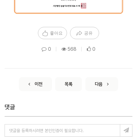
좋아요
공유
0
|
568
|
0
이전
목록
다음
댓글