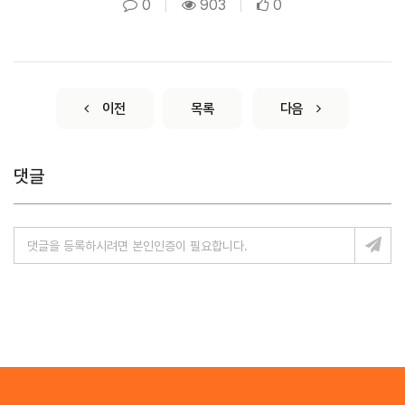
0
|
903
|
0
이전
목록
다음
댓글