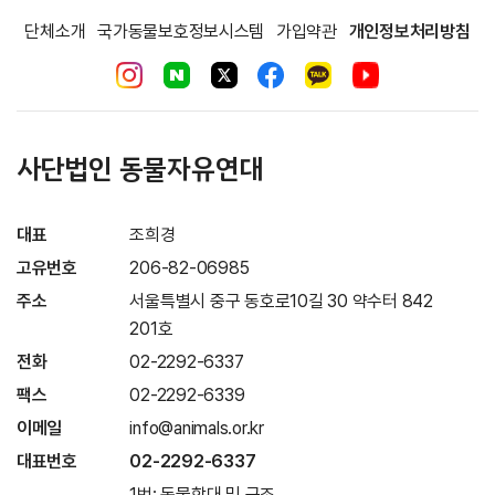
단체소개
국가동물보호정보시스템
가입약관
개인정보처리방침
사단법인 동물자유연대
대표
조희경
고유번호
206-82-06985
주소
서울특별시 중구 동호로10길 30 약수터 842
201호
전화
02-2292-6337
팩스
02-2292-6339
이메일
info@animals.or.kr
대표번호
02-2292-6337
1번: 동물학대 및 구조