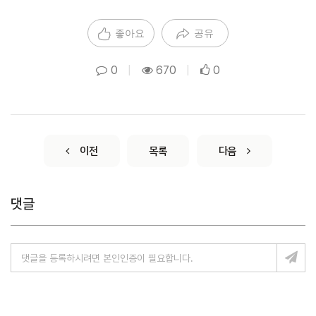
좋아요
공유
0
|
670
|
0
이전
목록
다음
댓글