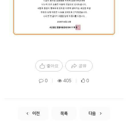
좋아요
공유
0
|
405
|
0
이전
목록
다음