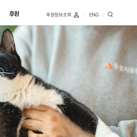
후원
perm_identity
후원정보조회
|
ENG
|