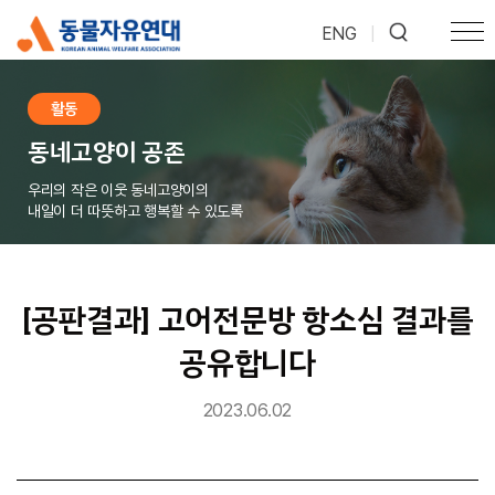
ENG
|
활동
동네고양이 공존
우리의 작은 이웃 동네고양이의
내일이 더 따뜻하고 행복할 수 있도록
[공판결과] 고어전문방 항소심 결과를
공유합니다
2023.06.02