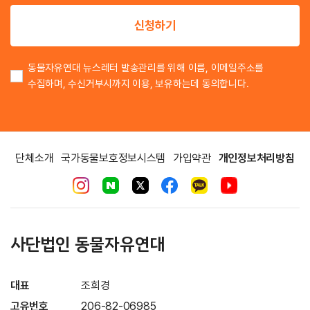
이
신청하기
동물자유연대 뉴스레터 발송관리를 위해 이름, 이메일주소를
수집하며, 수신거부시까지 이용, 보유하는데 동의합니다.
단체소개
국가동물보호정보시스템
가입약관
개인정보처리방침
사단법인 동물자유연대
대표
조희경
고유번호
206-82-06985