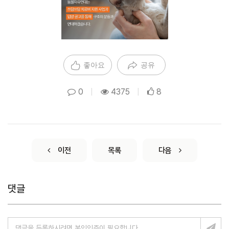
좋아요
공유
0
|
4375
|
8
이전
목록
다음
댓글