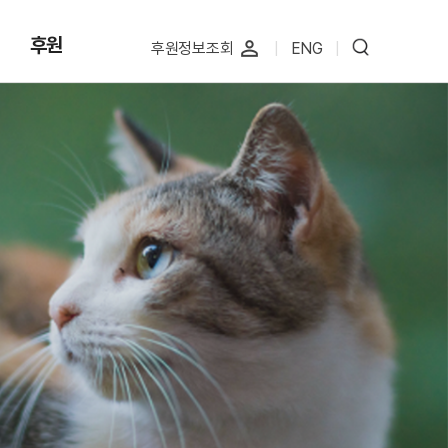
후원
perm_identity
후원정보조회
|
ENG
|