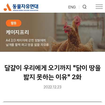
ENG
|
활동
케이지프리
A4 2/3 케이지에 갇힌 암탉에게
날개를 활짝 펴고 땅을 밟을 자유를
달걀이 우리에게 오기까지 "닭이 땅을
밟지 못하는 이유" 2화
2022.12.23