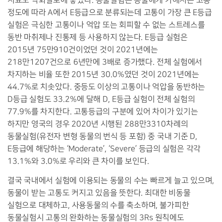
지표도 악화일로에 놓였다
.
동물실험은 동물에게 가해지는 고통
정도에 따라
A
에서
E
등급으로 분류되는데 고통이 가장 큰
E
등급
실험은 극심한 고통이나 억압 또는 회피할 수 없는 스트레스를
동반 마취제나 진통제 등 사용하지 않는다
. E
등급 실험은
2015
년
75
만
910
건이었던 것이
2021
년에는
218
만
1207
건으로
6
년만에
3
배로 증가했다
.
전체 실험에서
차지하는 비율 또한
2015
년
30.0%
였던 것이
2021
년에는
44.7%
로 치솟았다
.
중등도 이상의 고통이나 억압을 동반하는
D
등급 실험도
33.2%
에 달해
D, E
등급 실험이 전체 실험의
77.9%
를 차지한다
.
고통등급의 구분에 있어 차이가 있기는
하지만 영국의 경우
2020
년 시행된
288
만
3310
차례의
동물실험
(
유전자 변형 동물의 번식 등 포함
)
중 국내 기준
D,
E
등급에 해당하는
‘Moderate’, ‘Severe’
등급의 실험은 각각
13.1%
와
3.0%
로 우리와 큰 차이를 보인다
.
결국 국내에서 실험에 이용되는 동물의 수는 빠르게 늘고 있으며
,
동물이 받는 고통도 커지고 있음을 뜻한다
.
최대한 비동물
실험으로 대체하고
,
사용동물의 수를 축소하며
,
불가피한
동물실험시 고통의 완화하는 동물실험의
3Rs
원칙에도