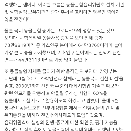
역행하는 셈이다
.
이러한 흐름은 동물실험윤리위원회 설치 기관
및 실험실적 보유기관의 증가 추세를 고려하면 당분간 꺾이지
않을 전망이다
.
물론 국내 동물실험 증가는 코로나
-19
의 영향도 있는 것으로
보인다
.
시험목적별 동물사용 증감을 보면 전체 증가
73
만
8819
마리 중 기초연구 분야에서
64
만
3768
마리가 늘어
가장 큰 비중을 차지했으며
,
기초연구 분야에서는 면역계 관련
연구가
44
만
3118
마리로 가장 많이 늘었다
.
또 동물실험 자체를 줄이기 위한 움직임도 보인다
.
환경부는
지난해
9
월
‘2030
화학안전과 함께하는 동물복지 실현 비전
’
을
발표
, 2030
년까지 선진국 수준의 대체시험법 기술력 확보와
관련 인프라를 확충해 화학물질 유해성 시험의
60%
를
동물대체시험 자료로 활용하도록 하겠다고 밝혔다
.
올해
4
월
통과된
‘
동물보호법 전부개정법률
’
에서는 실험동물의 건강 및
복지증진을 위하여 전임수의사제도가 도입되었으며
,
윤리위원회에 실험의 진행
·
종료에 대한 확인 및 평가 기능을
추가하고
,
심의 후에도 동물실험이 심의내용대로 진행되고 있는