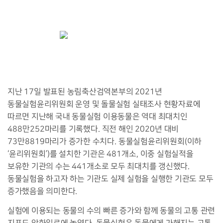
지난
17
일 발표된 농림축산검역본부의
2021
년
동물실험윤리위원회 운영 및 돌물실험 실태조사 현황자료에
따르면 지난해 국내 동물실험 이용동물은 역대 최대치인
488
만
252
마리를 기록했다
.
직전 해인
2020
년 대비
73
만
8819
마리가 증가한 수치다
.
동물실험윤리위원회
(
이하
‘
윤리위원회
’)
를 설치한 기관은
481
개소
,
이중 실험실적을
보유한 기관의 수는
441
개소로 모두 최대치를 갱신했다
.
동물실험을 하고자 하는 기관도 실제 실험을 실행한 기관도 모두
증가했음을 의미한다
.
실험에 이용되는 동물의 수의 빠른 증가와 함께 동물의 고통 관련