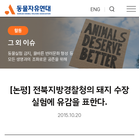
ENG
|
활동
그 외 이슈
동물실험 금지, 올바른 반려문화 형성 등
모든 생명과의 조화로운 공존을 위해
[논평] 전북지방경찰청의 돼지 수장
실험에 유감을 표한다.
2015.10.20