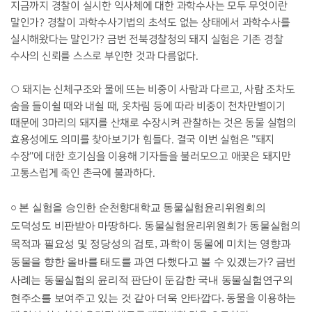
지금까지 경찰이 실시한 익사체에 대한 과학수사는 모두 무엇이란
말인가? 경찰이 과학수사기법의 초석도 없는 상태에서 과학수사를
실시해왔다는 말인가? 금번 전북경찰청의 돼지 실험은 기존 경찰
수사의 신뢰를 스스로 부인한 것과 다름없다.
○ 돼지는 신체구조와 물에 뜨는 비중이 사람과 다르고, 사람 조차도
숨을 들이쉴 때와 내쉴 때, 옷차림 등에 따라 비중이 천차만별이기
때문에 3마리의 돼지를 산채로 수장시켜 관찰하는 것은 동물 실험의
효용성에도 의미를 찾아보기가 힘들다. 결국 이번 실험은 ''돼지
수장''에 대한 호기심을 이용해 기자들을 불러모으고 애꿎은 돼지만
고통스럽게 죽인 촌극에 불과하다.
○ 본 실험을 승인한 순천향대학교 동물실험윤리위원회의
도덕성도 비판받아 마땅하다. 동물실험윤리위원회가 동물실험의
목적과 필요성 및 정당성의 검토, 과학이 동물에 미치는 영향과
동물을 향한 올바를 태도를 과연 다했다고 볼 수 있겠는가? 금번
사례는 동물실험의 윤리적 판단이 둔감한 국내 동물실험연구의
현주소를 보여주고 있는 것 같아 더욱 안타깝다.
동물을 이용하는