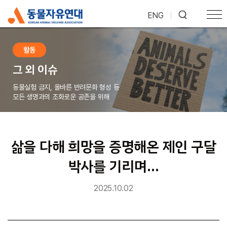
ENG
|
활동
그 외 이슈
동물실험 금지, 올바른 반려문화 형성 등
모든 생명과의 조화로운 공존을 위해
삶을 다해 희망을 증명해온 제인 구달
박사를 기리며…
2025.10.02