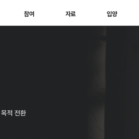
참여
자료
입양
 목적 전환