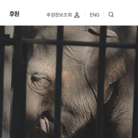
후원
perm_identity
후원정보조회
|
ENG
|