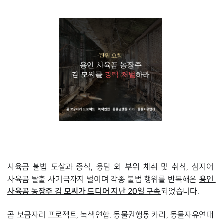
사육곰 불법 도살과 증식, 웅담 외 부위 채취 및 취식, 심지어 
용인 
사육곰 탈출 사기극까지 벌이며 각종 불법 행위를 반복해온 
사육곰 농장주 김 모씨가 드디어 지난 20일 구속
되었습니다.
곰 보금자리 프로젝트, 녹색연합, 동물권행동 카라, 동물자유연대