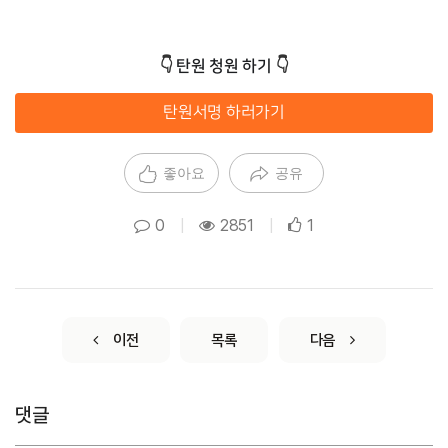
👇
탄원 청원 하기 
👇
탄원서명 하러가기
좋아요
공유
0
|
2851
|
1
이전
목록
다음
댓글