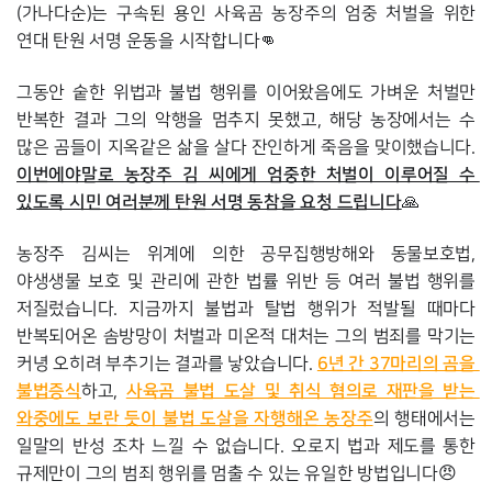
(가나다순)는 구속된 용인 사육곰 농장주의 엄중 처벌을 위한 
연대 탄원 서명 운동을 시작합니다👊
그동안 숱한 위법과 불법 행위를 이어왔음에도 가벼운 처벌만 
반복한 결과 그의 악행을 멈추지 못했고, 해당 농장에서는 수 
많은 곰들이 지옥같은 삶을 살다 잔인하게 죽음을 맞이했습니다. 
이번에야말로 농장주 김 씨에게 엄중한 처벌이 이루어질 수 
있도록 시민 여러분께 탄원 서명 동참을 요청 드립니다
🙏
농장주 김씨는 위계에 의한 공무집행방해와 동물보호법, 
야생생물 보호 및 관리에 관한 법률 위반 등 여러 불법 행위를 
저질렀습니다. 지금까지 불법과 탈법 행위가 적발될 때마다 
반복되어온 솜방망이 처벌과 미온적 대처는 그의 범죄를 막기는 
6년 간 37마리의 곰을 
커녕 오히려 부추기는 결과를 낳았습니다. 
불법증식
사육곰 불법 도살 및 취식 혐의로 재판을 받는 
하고, 
와중에도 보란 듯이 불법 도살을 자행해온 농장주
의 행태에서는 
일말의 반성 조차 느낄 수 없습니다. 오로지 법과 제도를 통한 
규제만이 그의 범죄 행위를 멈출 수 있는 유일한 방법입니다😠