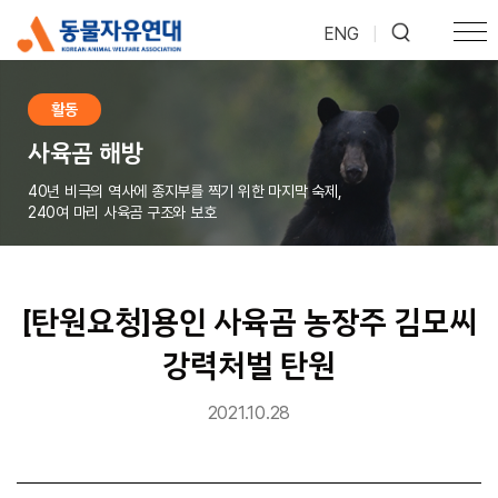
ENG
|
활동
사육곰 해방
40년 비극의 역사에 종지부를 찍기 위한 마지막 숙제,
240여 마리 사육곰 구조와 보호
[탄원요청]용인 사육곰 농장주 김모씨
강력처벌 탄원
2021.10.28