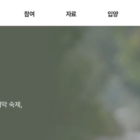
참여
자료
입양
막 숙제,