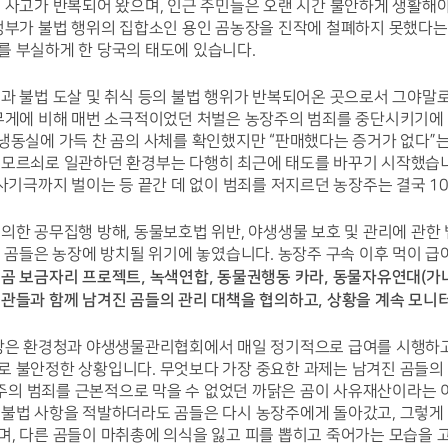
 사고가 반복되어 왔으며, 인근 주민들은 오랜 시간 불안하게 생활해야
정부가 불법 행위의 집합소인 용인 곰농장을 진작에 철폐하지 못했다는 
를 부실하게 한 당국의 태도에 있습니다.
과 불법 도살 및 취식 등의 불법 행위가 반복되어온 곳으로서 그야말로
 무게에 비해 매번 소극적이었던 처벌은 농장주의 범죄를 중단시키기에
냉동실에 가득 찬 곰의 사체를 확인했지만 “판매했다는 증거가 없다”는
모르쇠로 일관하던 환경부는 다행히 최근에 태도를 바꾸기 시작했습니다.
 사기극까지 벌이는 등 끝간 데 없이 범죄를 저지르던 농장주는 결국 10
의한 공무집행 방해, 동물보호법 위반, 야생생물 보호 및 관리에 관한 
리 곰들은 농장에 방치될 위기에 놓였습니다. 농장주 구속 이후 먹이 급
곰 보금자리 프로젝트, 녹색연합, 동물권행동 카라, 동물자유연대(가나
 
기관들과 함께 남겨진 곰들의 관리 대책을 협의하고, 상황을 계속 모니
장은 환경청과 야생생물관리협회에서 매일 정기적으로 급여를 시행하고 
 불안정한 상황입니다. 무엇보다 가장 중요한 과제는 남겨진 곰들의 
의 범죄를 근본적으로 막을 수 없었던 까닭은 곰이 사유재산이라는 이
 불법 사항을 적발하더라도 곰들은 다시 농장주에게 돌아갔고, 그렇게 
, 다른 곰들이 마취총에 의식을 잃고 피를 뽑히고 죽어가는 모습을 