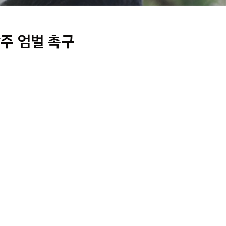
주 엄벌 촉구