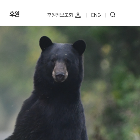
후원
perm_identity
후원정보조회
|
ENG
|