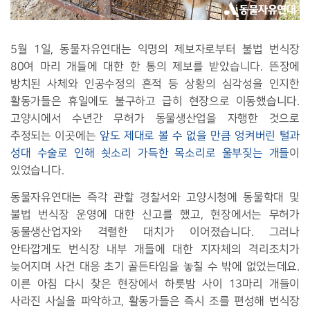
5월 1일, 동물자유연대는 익명의 제보자로부터 불법 번식장
80여 마리 개들에 대한 한 통의 제보를 받았습니다. 뜬장에
방치된 사체와 인공수정의 흔적 등 상황의 심각성을 인지한
활동가들은 휴일에도 불구하고 급히 현장으로 이동했습니다.
고양시에서 수년간 무허가 동물생산업을 자행한 것으로
추정되는 이곳에는
앞도 제대로 볼 수 없을 만큼 엉켜버린 털과
성대 수술로 인해 쇳소리 가득한 목소리로 울부짖는 개들
이
있었습니다.
동물자유연대는 즉각 관할 경찰서와 고양시청에 동물학대 및
불법 번식장 운영에 대한 신고를 했고, 현장에서는 무허가
동물생산업자와 격렬한 대치가 이어졌습니다. 그러나
안타깝게도 번식장 내부 개들에 대한 지자체의 격리조치가
늦어지며 사건 대응 초기 골든타임을 놓칠 수 밖에 없었는데요.
이른 아침 다시 찾은 현장에서 하룻밤 사이 13마리 개들이
사라진 사실을 파악하고, 활동가들은 즉시 조를 편성해 번식장