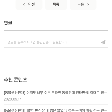
이전
목록
다음
댓글
추천 콘텐츠
[동물생산판매] 쉬워도 너무 쉬운 온라인 동물판매 천태만상! 이대로 괜···
2020.09.14
[동물생산판매] ‘합법’ 번식장 내 법은 없었다! 경북 구미의 휘핏 전문 번···