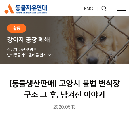
ENG
|
활동
강아지 공장 폐쇄
상품이 아닌 생명으로,
반려동물과의 올바른 관계 모색
[동물생산판매] 고양시 불법 번식장
구조 그 후, 남겨진 이야기
2020.05.13