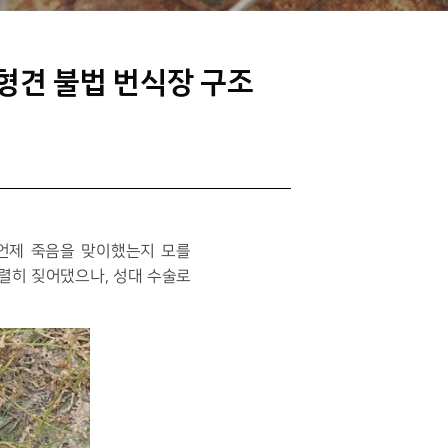
형견 불법 번식장 구조
 언제 죽음을 맞이했는지 모를
맹렬히 짖어댔으나, 성대 수술로