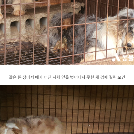
같은 뜬 장에서 배가 터진 사체 옆을 벗어나지 못한 채 겁에 질린 모견