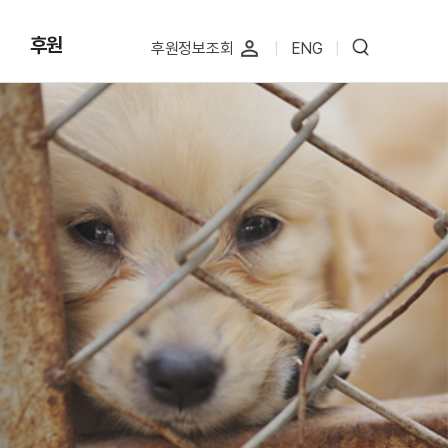
후원
perm_identity
후원정보조회
|
ENG
|