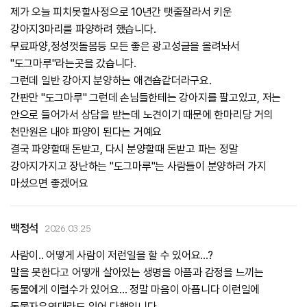
제가 오늘 피치못할사정으로 10년간 탯줄잘라서 키운
강아지3마리를 파양하려 했습니다.
무료파양,정성껏돌봄등 모든 좋은 광고성글을 올려놔서
"도그마루"라는곳을 갔습니다.
그런데 일반 강아지 분양하는 애견숍같더라구요.
간판만 "도그마루" 그런데 손님들한테는 강아지를 팔고있고, 저는
안으로 들어가서 상담을 받는데 노견이기 때문에 한마리당 거의
천만원은 내야 파양이 된다는 거예요
결국 파양할때 돈받고, 다시 분양할때 돈받고 파는 정말
강아지가지고 장난하는 "도그마루"는 사람들이 분양하러 가지
마셨으면 좋겠어요
백정석
2026.03.25
사람이.. 어떻게 사람이 저런일을 할 수 있어요…?
말을 못한다고 어떻개 살아있는 생명을 아픔과 감정을 느끼는
동물에게 이럴수가 있어요… 정말 마음이 아픕니다 이런일에
동물자유연대라도 있어 다행입니다…