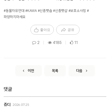
#동물자유연대 #KAWA #신종펫숍 #신종펫샵 #보호소사칭 #
파양하지마세요
좋아요
공유
2
|
4185
|
11
이전
목록
다음
댓글
쥬디
2026.07.25