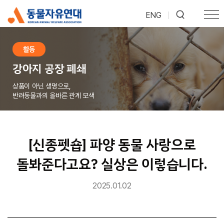
ENG
|
활동
강아지 공장 폐쇄
상품이 아닌 생명으로,
반려동물과의 올바른 관계 모색
[신종펫숍] 파양 동물 사랑으로
돌봐준다고요? 실상은 이렇습니다.
2025.01.02