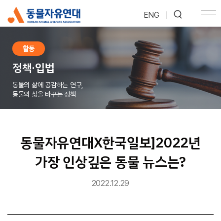
ENG
|
활동
정책·입법
동물의 삶에 공감하는 연구,
동물의 삶을 바꾸는 정책
동물자유연대X한국일보]2022년
가장 인상깊은 동물 뉴스는?
2022.12.29