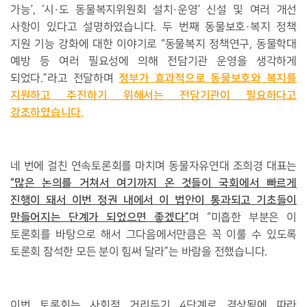
가능
’, ‘
시
·
도 동물복지위원회 설치
·
운영
’
신설 및 여러 개선
사항이 있다고 설명하였습니다
.
두 번째 동물보호
·
복지 정책
지원 기능 강화에 대한 이야기로
“
동물복지 정책연구
,
동물학대
예방 등 여러 필요성에 의해 전담기관 운영을 생각하게
정부가 효과적으로 동물보호와 복지를
되었다
.”
라고 전달하며
지원하고 추진하기 위해서는 전담기관이 필요하다고
강조하였습니다
.
네 번에 걸친 연속토론회를 마치며 동물자유연대 조희경 대표는
“
많은 논의를 거쳐서 여기까지 온 것들이 국회에서 빠르게
진행이 돼서 이번 정권 내에서 이 법안이 통과되고 기초들이
만들어지는 단계가 되었으면 좋겠다
”
며
“
미흡한 부분은 이
토론회를 바탕으로 해서 그다음에서만큼은 꼭 이룰 수 있도록
토론회 참석한 모든 분이 힘써 달라
”
는 바람을 전했습니다
.
이번 토론회는 사회적 거리두기
4
단계로 격상됨에 따라