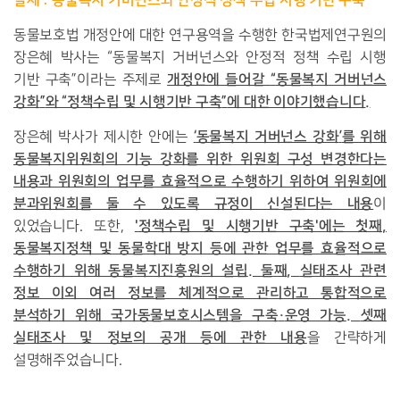
발제
:
동물복지 거버넌스와 안정적 정책 수립 시행 기반 구축
동물보호법 개정안에 대한 연구용역을 수행한 한국법제연구원의
장은혜 박사는
“
동물복지 거버넌스와 안정적 정책 수립 시행
개정안에 들어갈
“
동물복지 거버넌스
기반 구축
”
이라는 주제로
강화
”
와
“
정책수립 및 시행기반 구축
”
에 대한 이야기했습니다
.
‘
동물복지 거버넌스 강화
’
를 위해
장은혜 박사가 제시한 안에는
동물복지위원회의 기능 강화를 위한 위원회 구성 변경한다는
내용과 위원회의 업무를 효율적으로 수행하기 위하여 위원회에
분과위원회를 둘 수 있도록 규정이 신설된다는 내용
이
'
정책수립 및 시행기반 구축'에는 첫째
,
있었습니다
.
또한
,
동물복지정책 및 동물학대 방지 등에 관한 업무를 효율적으로
수행하기 위해 동물복지진흥원의 설립
.
둘째
,
실태조사 관련
정보 이외 여러 정보를 체계적으로 관리하고 통합적으로
분석하기 위해 국가동물보호시스템을 구축
·
운영 가능
.
셋째
실태조사 및 정보의 공개 등에 관한 내용
을 간략하게
설명해주었습니다
.